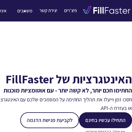
פיצ'רים
יצירת קשר
משאבים
אינט
האינטגרציות של FillFaster
החתימו חכם יותר, לא קשה יותר - עם אוטומציות מוכנות
חסכו זמן וייעלו את תהליך החתימה על המסמכים שלכם עם האינטגרציו
או בעזרת ה-API.
התחילו עכשיו בחינם
לקביעת פגישת הדגמה
אין צורך בכרטיס אשראי