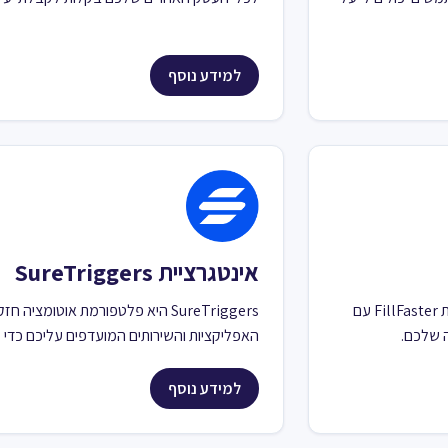
למידע נוסף
אינטגרציית SureTriggers
הרחיבו את האפשרויות שלכם עם FillFaster ו-Pabbly Connect. שלבו את FillFaster עם
ה שלכם.
האפליקציות והשירותים המועדפים עליכם כדי 
למידע נוסף