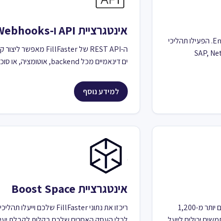
אינטגרציית API ו-Webhooks
חברו את FillFaster לפלטפורמת האוטומציה מבוססת סוכני ה-AI של Engini. הפעילו תהליכי
SAP, NetSuite, Priori,
ים דינאמיים מכל backend, אוטומציה, או סוכן AI. כולל מפרט OpenAPI מלא.
למידע נוסף
אינטגרציית Boost Space
Integrately מאפשרת למשתמשים לחבר את חשבון FillFaster שלהם עם יותר מ-1,200
אוטומציה של משימות. באמצעות Integrately, משתמשים יכולים לייעל
לכלי העסק האחרים שלכם בקלות לקבלת יעילו