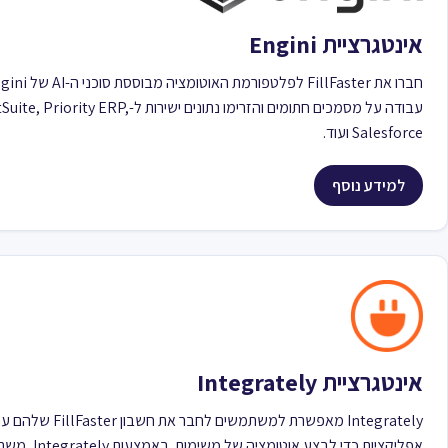
אינטגרציית Engini
עבודה על מסמכים חתומים והזרימו נתונים ישירות ל-ty ERP
Salesforce ועוד.
למידע נוסף
אינטגרציית Integrately
אפליקציות כדי לבצע 