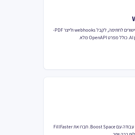
ה-REST API של FillFaster מאפשר ליצור קישורים לחתימה, לקבל webhooks ולייצר PDF-
ריכזו את נתוני FillFaster שלכם וייעלו תהליכי עבודה עם Boost Space. חברו את FillFaster
ת רבה יותר.