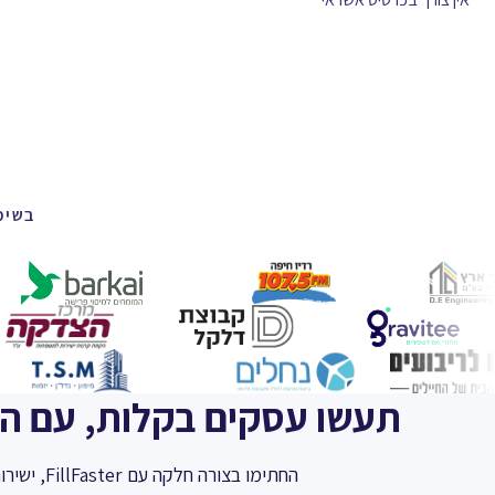
בשימוש על ידי 
תעשו עסקים בקלות, עם האינטגרצ
החתימו בצורה חלקה עם FillFaster, ישירות מתוך ה-CRM והכלים המועדפים עליכם.