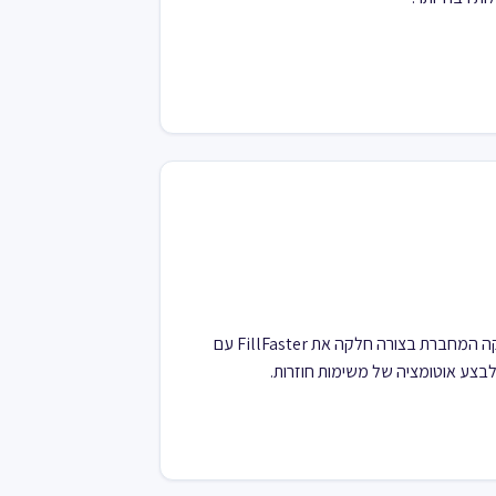
SureTriggers היא פלטפורמת אוטומציה חזקה המחברת בצורה חלקה את FillFaster עם
לבצע אוטומציה של משימות חוזרות.